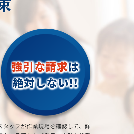
束
強引な請求
は
絶対しない!!
スタッフが作業現場を確認して、詳