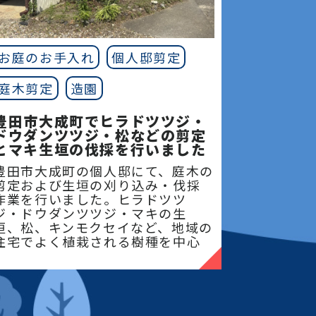
お庭のお手入れ
個人邸剪定
庭木剪定
造園
豊田市大成町でヒラドツツジ・
ドウダンツツジ・松などの剪定
とマキ生垣の伐採を行いました
豊田市大成町の個人邸にて、庭木の
剪定および生垣の刈り込み・伐採
作業を行いました。ヒラドツツ
ジ・ドウダンツツジ・マキの生
垣、松、キンモクセイなど、地域の
住宅でよく植栽される樹種を中心
に、樹形を整えながら