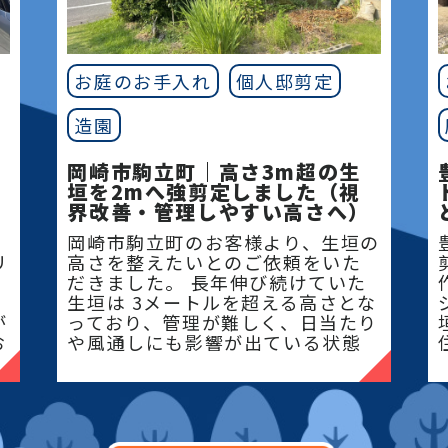
お庭のお手入れ
個人邸剪定
造園
岡崎市駒立町｜高さ3m超の生
垣を2mへ強剪定しました（視
界改善・管理しやすい高さへ）
岡崎市駒立町のお客様より、生垣の
リ
高さを整えたいとのご依頼をいた
だきました。 長年伸び続けていた
生垣は 3メートルを超える高さとな
が
っており、管理が難しく、日当たり
お
や風通しにも影響が出ている状態
でした。今回は