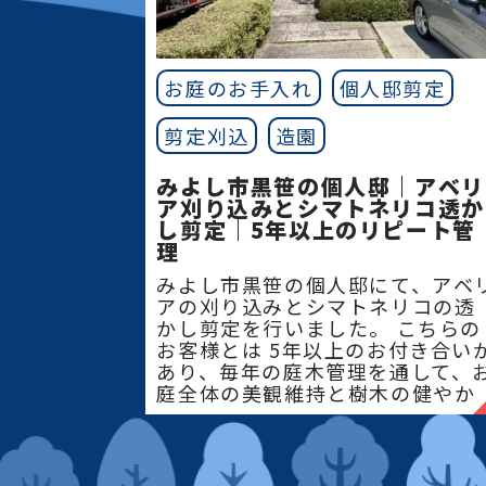
お庭のお手入れ
個人邸剪定
剪定刈込
造園
みよし市黒笹の個人邸｜アベリ
ア刈り込みとシマトネリコ透か
し剪定｜5年以上のリピート管
理
みよし市黒笹の個人邸にて、アベ
アの刈り込みとシマトネリコの透
かし剪定を行いました。 こちらの
お客様とは 5年以上のお付き合い
あり、毎年の庭木管理を通して、
庭全体の美観維持と樹木の健やか
な成長をサポー