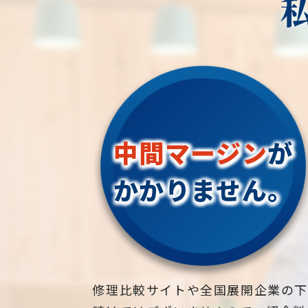
中間マージン
が
かかりません。
修理比較サイトや全国展開企業の