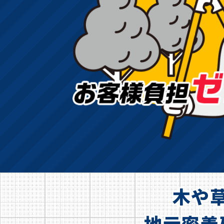
木や
地元密着