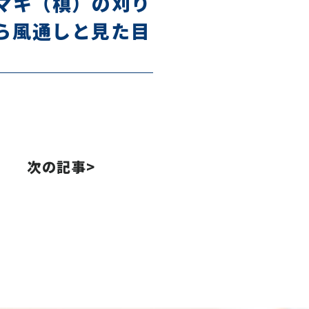
マキ（槙）の刈り
ら風通しと見た目
。
次の記事>