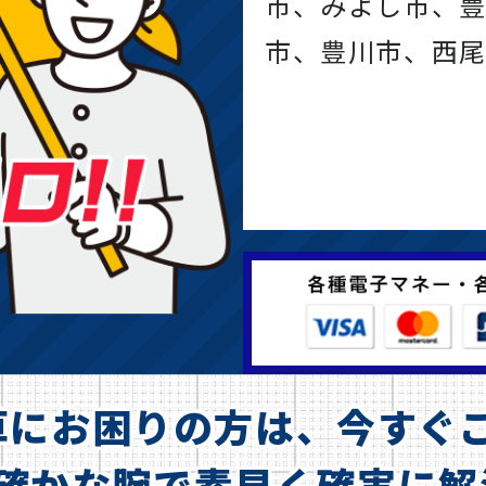
市、みよし市、
市、豊川市、西
草にお困りの方は、今すぐご
確かな腕で
素早く確実に解