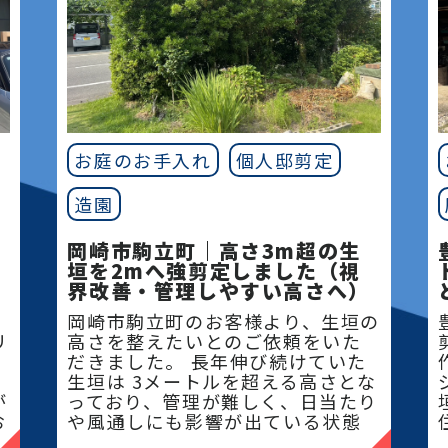
お庭のお手入れ
個人邸剪定
造園
岡崎市駒立町｜高さ3m超の生
垣を2mへ強剪定しました（視
界改善・管理しやすい高さへ）
岡崎市駒立町のお客様より、生垣の
リ
高さを整えたいとのご依頼をいた
だきました。 長年伸び続けていた
生垣は 3メートルを超える高さとな
が
っており、管理が難しく、日当たり
お
や風通しにも影響が出ている状態
でした。今回は