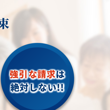
束
強引な請求
は
絶対しない!!