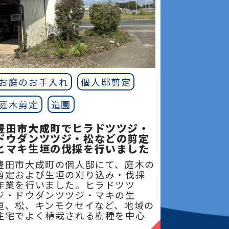
お庭のお手入れ
個人邸剪定
庭木剪定
造園
豊田市大成町でヒラドツツジ・
ドウダンツツジ・松などの剪定
とマキ生垣の伐採を行いました
豊田市大成町の個人邸にて、庭木の
剪定および生垣の刈り込み・伐採
作業を行いました。ヒラドツツ
ジ・ドウダンツツジ・マキの生
垣、松、キンモクセイなど、地域の
住宅でよく植栽される樹種を中心
に、樹形を整えながら