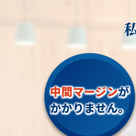
中間マージン
が
かかりません。