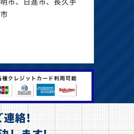
豊明市、日進市、長久手
尾市
連絡!
決します!