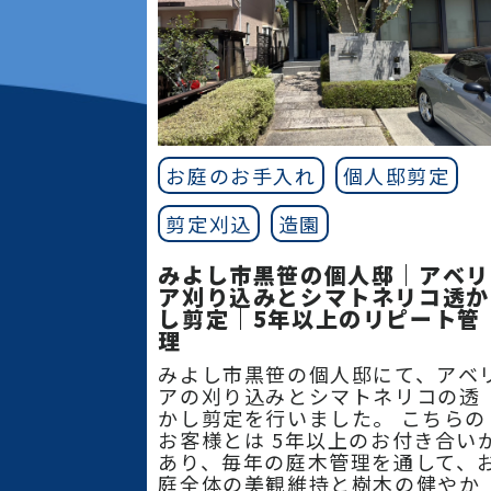
お庭のお手入れ
個人邸剪定
剪定刈込
造園
みよし市黒笹の個人邸｜アベリ
ア刈り込みとシマトネリコ透か
し剪定｜5年以上のリピート管
理
みよし市黒笹の個人邸にて、アベ
アの刈り込みとシマトネリコの透
かし剪定を行いました。 こちらの
お客様とは 5年以上のお付き合い
あり、毎年の庭木管理を通して、
庭全体の美観維持と樹木の健やか