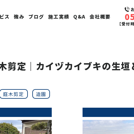
0
ビス
強み
ブログ
施工実績
Q&A
会社概要
【受付時間
木剪定｜カイヅカイブキの生垣
庭木剪定
造園