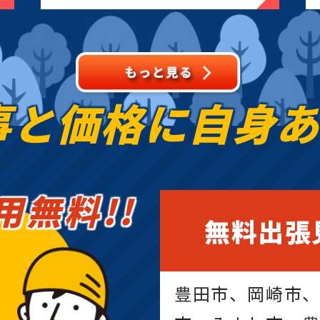
事と価格に
自身
用無料!!
無料出張
豊田市、岡崎市