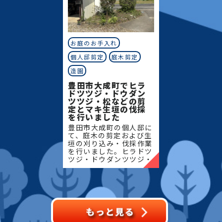
お庭のお手入れ
個人邸剪定
庭木剪定
造園
豊田市大成町でヒラ
ドツツジ・ドウダン
ツツジ・松などの剪
定とマキ生垣の伐採
を行いました
豊田市大成町の個人邸に
て、庭木の剪定および生
垣の刈り込み・伐採作業
を行いました。ヒラドツ
ツジ・ドウダンツツジ・
マキの生垣、松、キンモ
クセイなど、地域の住宅
でよく植栽される樹種を
中心に、樹形を整えなが
ら