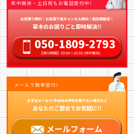
年中無休・土日祝もお電話受付中!
お見積り無料！お見積り後キャンセル無料！相見積歓迎！
草木のお困りごと即時解決!!
050-1809-2793
【受付時間】09:00〜20:00 (年中無休)
メールで簡単受付!
まずはメールで!予め先の予約を取りたい場合など
あなたのご都合でお気軽に!!