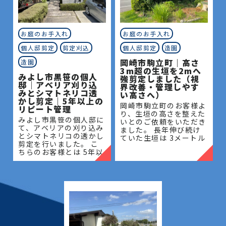
お庭のお手入れ
お庭のお手入れ
個人邸剪定
剪定刈込
個人邸剪定
造園
岡崎市駒立町｜高さ
造園
3m超の生垣を2mへ
みよし市黒笹の個人
強剪定しました（視
邸｜アベリア刈り込
界改善・管理しやす
みとシマトネリコ透
い高さへ）
かし剪定｜5年以上の
岡崎市駒立町のお客様よ
リピート管理
り、生垣の高さを整えた
みよし市黒笹の個人邸に
いとのご依頼をいただき
て、アベリアの刈り込み
ました。 長年伸び続け
とシマトネリコの透かし
ていた生垣は 3メートル
剪定を行いました。 こ
を超える高さとなってお
ちらのお客様とは 5年以
り、管理が難しく、日当
上のお付き合いがあり、
たりや風通しにも影響が
毎年の庭木管理を通し
出ている状態でした。今
て、お庭全体の美観維持
回は
と樹木の健やかな成長を
サポー