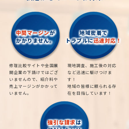
中間マージン
が
地域密着で
かかりません。
トラブルに
迅速対応！
修理比較サイトや全国展
現地調査、施工後の対応
開企業の下請けではござ
など迅速に駆けつけま
いませんので、紹介料や
す！
売上マージンがかかって
地域の皆様に頼られる存
いません。
在を目指しています！
強引な請求
は