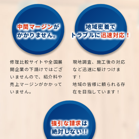
中間マージン
が
地域密着で
かかりません。
トラブルに
迅速対応！
修理比較サイトや全国展
現地調査、施工後の対応
開企業の下請けではござ
など迅速に駆けつけま
いませんので、紹介料や
す！
売上マージンがかかって
地域の皆様に頼られる存
いません。
在を目指しています！
強引な請求
は
絶対しない!!