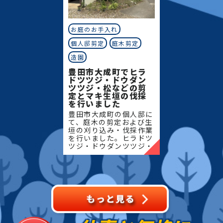
お庭のお手入れ
個人邸剪定
庭木剪定
造園
豊田市大成町でヒラ
ドツツジ・ドウダン
ツツジ・松などの剪
定とマキ生垣の伐採
を行いました
豊田市大成町の個人邸に
て、庭木の剪定および生
垣の刈り込み・伐採作業
を行いました。ヒラドツ
ツジ・ドウダンツツジ・
マキの生垣、松、キンモ
クセイなど、地域の住宅
でよく植栽される樹種を
中心に、樹形を整えなが
ら