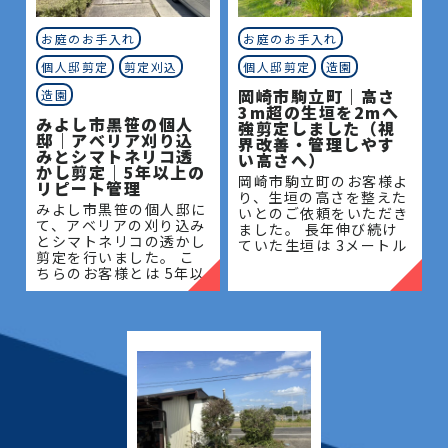
お庭のお手入れ
お庭のお手入れ
個人邸剪定
剪定刈込
個人邸剪定
造園
岡崎市駒立町｜高さ
造園
3m超の生垣を2mへ
みよし市黒笹の個人
強剪定しました（視
邸｜アベリア刈り込
界改善・管理しやす
みとシマトネリコ透
い高さへ）
かし剪定｜5年以上の
岡崎市駒立町のお客様よ
リピート管理
り、生垣の高さを整えた
みよし市黒笹の個人邸に
いとのご依頼をいただき
て、アベリアの刈り込み
ました。 長年伸び続け
とシマトネリコの透かし
ていた生垣は 3メートル
剪定を行いました。 こ
を超える高さとなってお
ちらのお客様とは 5年以
り、管理が難しく、日当
上のお付き合いがあり、
たりや風通しにも影響が
毎年の庭木管理を通し
出ている状態でした。今
て、お庭全体の美観維持
回は
と樹木の健やかな成長を
サポー