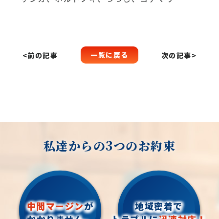
一覧に戻る
<前の記事
次の記事>
私達からの3つのお約束
中間マージン
が
地域密着で
かかりません。
トラブルに
迅速対応！