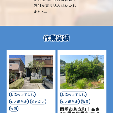
強引な売り込みはいたし
ません。
作業実績
お庭のお手入れ
お庭のお手入れ
個人邸剪定
剪定刈込
個人邸剪定
造園
岡崎市駒立町｜高さ
造園
3m超の生垣を2mへ