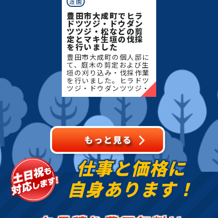
造園
豊田市大成町でヒラ
ドツツジ・ドウダン
ツツジ・松などの剪
定とマキ生垣の伐採
を行いました
豊田市大成町の個人邸に
て、庭木の剪定および生
垣の刈り込み・伐採作業
を行いました。ヒラドツ
ツジ・ドウダンツツジ・
マキの生垣、松、キンモ
クセイなど、地域の住宅
でよく植栽される樹種を
中心に、樹形を整えなが
ら
仕事と価格に
自身あります！