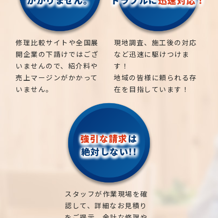
修理比較サイトや全国展
現地調査、施工後の対応
開企業の下請けではござ
など迅速に駆けつけま
いませんので、紹介料や
す！
売上マージンがかかって
地域の皆様に頼られる存
いません。
在を目指しています！
強引な請求
は
絶対しない!!
スタッフが作業現場を確
認して、詳細なお見積り
をご提示。余計な修理や