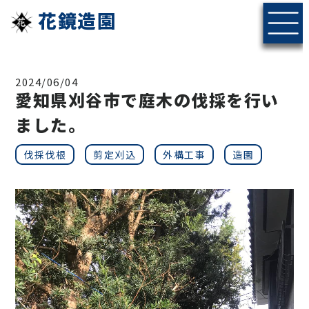
花鏡造園
2024/06/04
愛知県刈谷市で庭木の伐採を行い
ました。
伐採伐根
剪定刈込
外構工事
造園