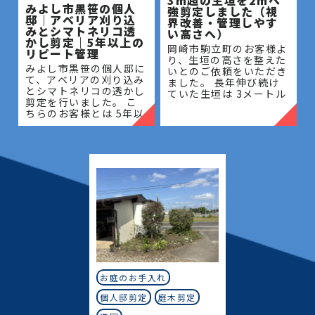
みよし市黒笹の個人
強剪定しました（視
邸｜アベリア刈り込
界改善・管理しやす
みとシマトネリコ透
い高さへ）
かし剪定｜5年以上の
岡崎市駒立町のお客様よ
リピート管理
り、生垣の高さを整えた
みよし市黒笹の個人邸に
いとのご依頼をいただき
て、アベリアの刈り込み
ました。 長年伸び続け
とシマトネリコの透かし
ていた生垣は 3メートル
剪定を行いました。 こ
を超える高さとなってお
ちらのお客様とは 5年以
り、管理が難しく、日当
上のお付き合いがあり、
たりや風通しにも影響が
毎年の庭木管理を通し
出ている状態でした。今
て、お庭全体の美観維持
回は
と樹木の健やかな成長を
サポー
お庭のお手入れ
個人邸剪定
庭木剪定