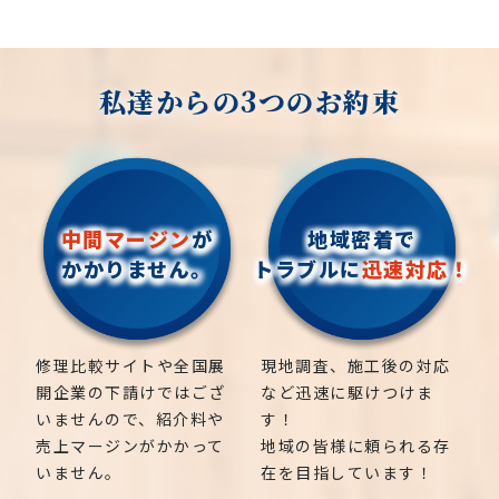
私達からの3つのお約束
中間マージン
が
地域密着で
かかりません。
トラブルに
迅速対応！
修理比較サイトや全国展
現地調査、施工後の対応
開企業の下請けではござ
など迅速に駆けつけま
いませんので、紹介料や
す！
売上マージンがかかって
地域の皆様に頼られる存
いません。
在を目指しています！