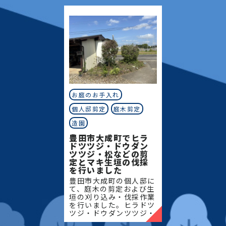
て、お庭全体の美観維持
回は
と樹木の健やかな成長を
サポー
お庭のお手入れ
個人邸剪定
庭木剪定
造園
豊田市大成町でヒラ
ドツツジ・ドウダン
ツツジ・松などの剪
定とマキ生垣の伐採
を行いました
豊田市大成町の個人邸に
て、庭木の剪定および生
垣の刈り込み・伐採作業
を行いました。ヒラドツ
ツジ・ドウダンツツジ・
マキの生垣、松、キンモ