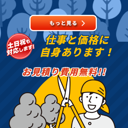
クセイなど、地域の住宅
でよく植栽される樹種を
中心に、樹形を整えなが
ら
仕事と価格に
自身あります！
お見積り費用無料!!