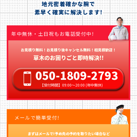
地元密着確かな腕で
素早く確実に解決します!
年中無休・土日祝もお電話受付中!
お見積り無料！お見積り後キャンセル無料！相見積歓迎！
草木のお困りごと即時解決!!
050-1809-2793
【受付時間】09:00〜20:00 (年中無休)
メールで簡単受付!
まずはメールで!予め先の予約を取りたい場合など