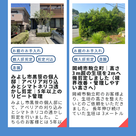
お庭のお手入れ
お庭のお手入れ
個人邸剪定
剪定刈込
個人邸剪定
造園
岡崎市駒立町｜高さ
造園
3m超の生垣を2mへ
みよし市黒笹の個人
強剪定しました（視
邸｜アベリア刈り込
界改善・管理しやす
みとシマトネリコ透
い高さへ）
かし剪定｜5年以上の
岡崎市駒立町のお客様よ
リピート管理
り、生垣の高さを整えた
みよし市黒笹の個人邸に
いとのご依頼をいただき
て、アベリアの刈り込み
ました。 長年伸び続け
とシマトネリコの透かし
ていた生垣は 3メートル
剪定を行いました。 こ
を超える高さとなってお
ちらのお客様とは 5年以
り、管理が難しく、日当
上のお付き合いがあり、
たりや風通しにも影響が
毎年の庭木管理を通し
出ている状態でした。今