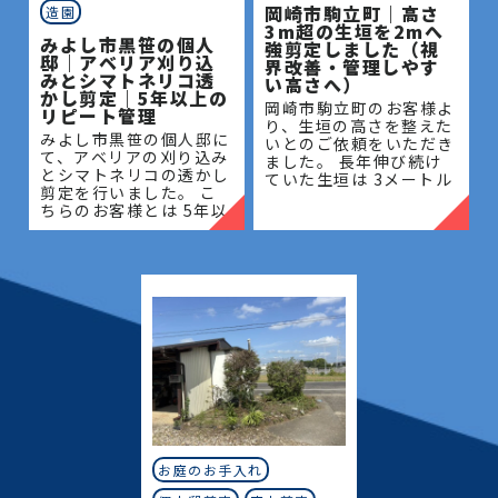
岡崎市駒立町｜高さ
造園
3m超の生垣を2mへ
みよし市黒笹の個人
強剪定しました（視
邸｜アベリア刈り込
界改善・管理しやす
みとシマトネリコ透
い高さへ）
かし剪定｜5年以上の
岡崎市駒立町のお客様よ
リピート管理
り、生垣の高さを整えた
みよし市黒笹の個人邸に
いとのご依頼をいただき
て、アベリアの刈り込み
ました。 長年伸び続け
とシマトネリコの透かし
ていた生垣は 3メートル
剪定を行いました。 こ
を超える高さとなってお
ちらのお客様とは 5年以
り、管理が難しく、日当
上のお付き合いがあり、
たりや風通しにも影響が
毎年の庭木管理を通し
出ている状態でした。今
て、お庭全体の美観維持
回は
と樹木の健やかな成長を
サポー
お庭のお手入れ