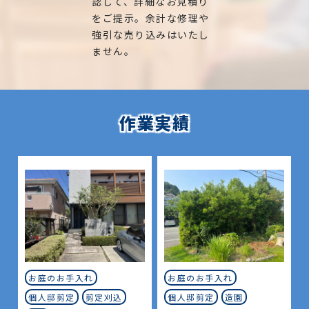
認して、詳細なお見積り
をご提示。余計な修理や
強引な売り込みはいたし
ません。
作業実績
お庭のお手入れ
お庭のお手入れ
個人邸剪定
剪定刈込
個人邸剪定
造園