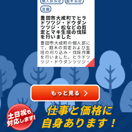
個人邸剪定
庭木剪定
造園
豊田市大成町でヒラ
ドツツジ・ドウダン
ツツジ・松などの剪
定とマキ生垣の伐採
を行いました
豊田市大成町の個人邸に
て、庭木の剪定および生
垣の刈り込み・伐採作業
を行いました。ヒラドツ
ツジ・ドウダンツツジ・
マキの生垣、松、キンモ
クセイなど、地域の住宅
でよく植栽される樹種を
中心に、樹形を整えなが
ら
仕事と価格に
自身あります！