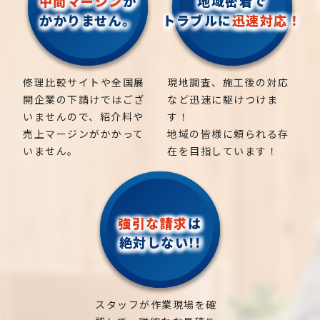
中間マージン
が
地域密着で
かかりません。
トラブルに
迅速対応！
修理比較サイトや全国展
現地調査、施工後の対応
開企業の下請けではござ
など迅速に駆けつけま
いませんので、紹介料や
す！
売上マージンがかかって
地域の皆様に頼られる存
いません。
在を目指しています！
強引な請求
は
絶対しない!!
スタッフが作業現場を確