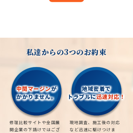
私達からの3つのお約束
中間マージン
が
地域密着で
かかりません。
トラブルに
迅速対応！
修理比較サイトや全国展
現地調査、施工後の対応
開企業の下請けではござ
など迅速に駆けつけま