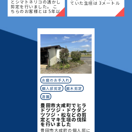
とシマトネリコの透かし
ていた生垣は 3メートル
剪定を行いました。 こ
を超える高さとなってお
ちらのお客様とは 5年以
り、管理が難しく、日当
上のお付き合いがあり、
たりや風通しにも影響が
毎年の庭木管理を通し
出ている状態でした。今
て、お庭全体の美観維持
回は
と樹木の健やかな成長を
サポー
お庭のお手入れ
個人邸剪定
庭木剪定
造園
豊田市大成町でヒラ
ドツツジ・ドウダン
ツツジ・松などの剪
定とマキ生垣の伐採
を行いました
豊田市大成町の個人邸に