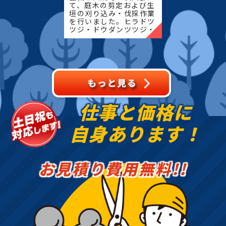
て、庭木の剪定および生
垣の刈り込み・伐採作業
を行いました。ヒラドツ
ツジ・ドウダンツツジ・
マキの生垣、松、キンモ
クセイなど、地域の住宅
でよく植栽される樹種を
中心に、樹形を整えなが
ら
仕事と価格に
自身あります！
お見積り費用無料!!