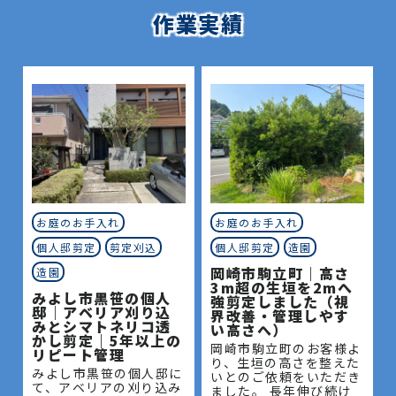
作業実績
お庭のお手入れ
お庭のお手入れ
個人邸剪定
剪定刈込
個人邸剪定
造園
岡崎市駒立町｜高さ
造園
3m超の生垣を2mへ
みよし市黒笹の個人
強剪定しました（視
邸｜アベリア刈り込
界改善・管理しやす
みとシマトネリコ透
い高さへ）
かし剪定｜5年以上の
岡崎市駒立町のお客様よ
リピート管理
り、生垣の高さを整えた
みよし市黒笹の個人邸に
いとのご依頼をいただき
て、アベリアの刈り込み
ました。 長年伸び続け