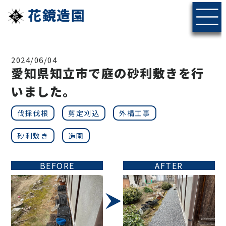
花鏡造園
2024/06/04
愛知県知立市で庭の砂利敷きを行
いました。
伐採伐根
剪定刈込
外構工事
砂利敷き
造園
BEFORE
AFTER