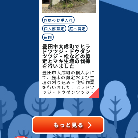
お庭のお手入れ
個人邸剪定
庭木剪定
造園
豊田市大成町でヒラ
ドツツジ・ドウダン
ツツジ・松などの剪
定とマキ生垣の伐採
を行いました
豊田市大成町の個人邸に
て、庭木の剪定および生
垣の刈り込み・伐採作業
を行いました。ヒラドツ
ツジ・ドウダンツツジ・
マキの生垣、松、キンモ
クセイなど、地域の住宅
でよく植栽される樹種を
中心に、樹形を整えなが
ら