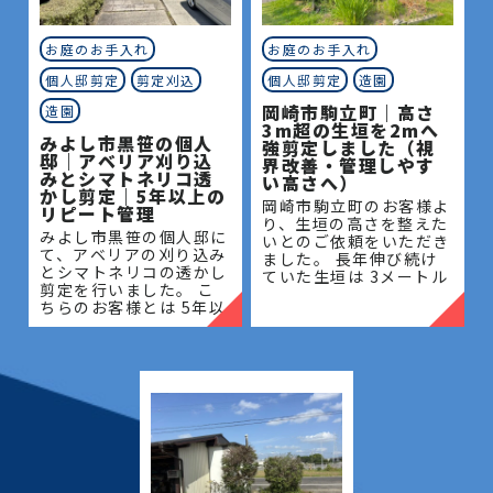
お庭のお手入れ
お庭のお手入れ
個人邸剪定
剪定刈込
個人邸剪定
造園
岡崎市駒立町｜高さ
造園
3m超の生垣を2mへ
みよし市黒笹の個人
強剪定しました（視
邸｜アベリア刈り込
界改善・管理しやす
みとシマトネリコ透
い高さへ）
かし剪定｜5年以上の
岡崎市駒立町のお客様よ
リピート管理
り、生垣の高さを整えた
みよし市黒笹の個人邸に
いとのご依頼をいただき
て、アベリアの刈り込み
ました。 長年伸び続け
とシマトネリコの透かし
ていた生垣は 3メートル
剪定を行いました。 こ
を超える高さとなってお
ちらのお客様とは 5年以
り、管理が難しく、日当
上のお付き合いがあり、
たりや風通しにも影響が
毎年の庭木管理を通し
出ている状態でした。今
て、お庭全体の美観維持
回は
と樹木の健やかな成長を
サポー