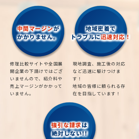
中間マージン
が
地域密着で
かかりません。
トラブルに
迅速対応！
修理比較サイトや全国展
現地調査、施工後の対応
開企業の下請けではござ
など迅速に駆けつけま
いませんので、紹介料や
す！
売上マージンがかかって
地域の皆様に頼られる存
いません。
在を目指しています！
強引な請求
は
絶対しない!!