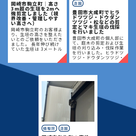
岡崎市駒立町｜高さ
造園
3m超の生垣を2mへ
豊田市大成町でヒラ
強剪定しました（視
ドツツジ・ドウダン
界改善・管理しやす
ツツジ・松などの剪
い高さへ）
定とマキ生垣の伐採
岡崎市駒立町のお客様よ
を行いました
り、生垣の高さを整えた
豊田市大成町の個人邸に
いとのご依頼をいただき
て、庭木の剪定および生
ました。 長年伸び続け
垣の刈り込み・伐採作業
ていた生垣は 3メートル
を行いました。ヒラドツ
を超える高さとなってお
ツジ・ドウダンツツジ・
り、管理が難しく、日当
マキの生垣、松、キンモ
たりや風通しにも影響が
クセイなど、地域の住宅
出ている状態でした。今
でよく植栽される樹種を
回は
中心に、樹形を整えなが
ら
蜂駆除
造園