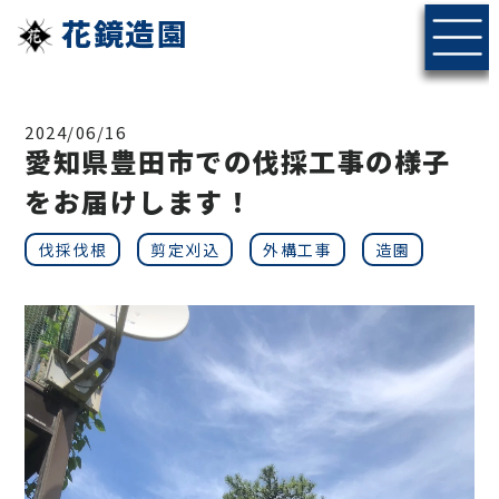
花鏡造園
2024/06/16
愛知県豊田市での伐採工事の様子
をお届けします！
伐採伐根
剪定刈込
外構工事
造園