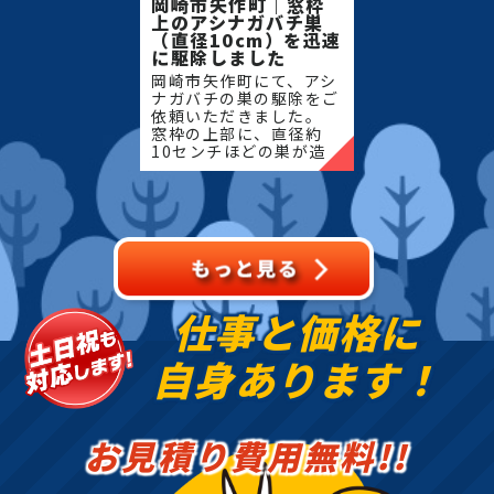
岡崎市矢作町｜窓枠
上のアシナガバチ巣
（直径10cm）を迅速
に駆除しました
岡崎市矢作町にて、アシ
ナガバチの巣の駆除をご
依頼いただきました。
窓枠の上部に、直径約
10センチほどの巣が造
られており、生活動線に
近く危険な状態でした。
お客様よりご連絡をいた
だき、状況を確認後、即
日対応に
仕事と価格に
自身あります！
お見積り費用無料!!