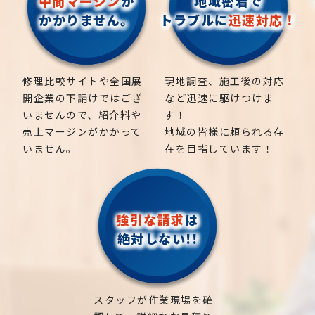
中間マージン
が
地域密着で
かかりません。
トラブルに
迅速対応！
修理比較サイトや全国展
現地調査、施工後の対応
開企業の下請けではござ
など迅速に駆けつけま
いませんので、紹介料や
す！
売上マージンがかかって
地域の皆様に頼られる存
いません。
在を目指しています！
強引な請求
は
絶対しない!!
スタッフが作業現場を確