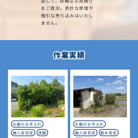
認して、詳細なお見積り
をご提示。余計な修理や
強引な売り込みはいたし
ません。
作業実績
お庭のお手入れ
お庭のお手入れ
個人邸剪定
造園
個人邸剪定
庭木剪定