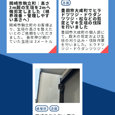
岡崎市駒立町｜高さ
造園
3m超の生垣を2mへ
豊田市大成町でヒラ
強剪定しました（視
ドツツジ・ドウダン
界改善・管理しやす
ツツジ・松などの剪
い高さへ）
定とマキ生垣の伐採
岡崎市駒立町のお客様よ
を行いました
り、生垣の高さを整えた
豊田市大成町の個人邸に
いとのご依頼をいただき
て、庭木の剪定および生
ました。 長年伸び続け
垣の刈り込み・伐採作業
ていた生垣は 3メートル
を行いました。ヒラドツ
を超える高さとなってお
ツジ・ドウダンツツジ・
り、管理が難しく、日当
マキの生垣、松、キンモ
たりや風通しにも影響が
クセイなど、地域の住宅
出ている状態でした。今
でよく植栽される樹種を
回は
中心に、樹形を整えなが
ら
蜂駆除
造園