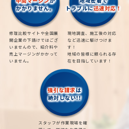
中間マージン
が
地域密着で
かかりません。
トラブルに
迅速対応！
修理比較サイトや全国展
現地調査、施工後の対応
開企業の下請けではござ
など迅速に駆けつけま
いませんので、紹介料や
す！
売上マージンがかかって
地域の皆様に頼られる存
いません。
在を目指しています！
強引な請求
は
絶対しない!!
スタッフが作業現場を確