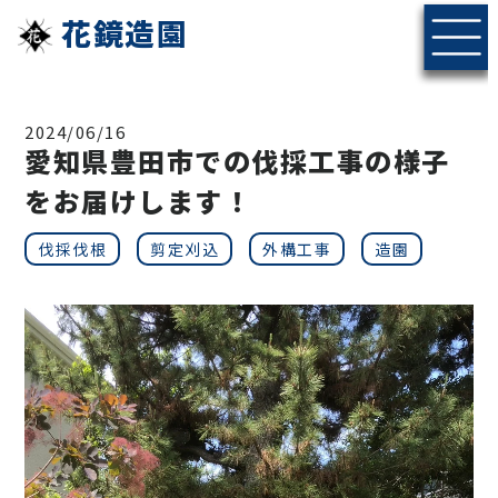
花鏡造園
2024/06/16
愛知県豊田市での伐採工事の様子
をお届けします！
伐採伐根
剪定刈込
外構工事
造園