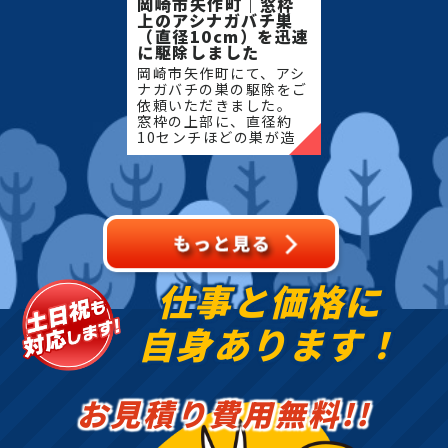
岡崎市矢作町｜窓枠
上のアシナガバチ巣
（直径10cm）を迅速
に駆除しました
岡崎市矢作町にて、アシ
ナガバチの巣の駆除をご
依頼いただきました。
窓枠の上部に、直径約
10センチほどの巣が造
られており、生活動線に
近く危険な状態でした。
お客様よりご連絡をいた
だき、状況を確認後、即
日対応に
仕事と価格に
自身あります！
お見積り費用無料!!