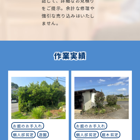
認して、詳細なお見積り
をご提示。余計な修理や
強引な売り込みはいたし
ません。
作業実績
お庭のお手入れ
お庭のお手入れ
個人邸剪定
造園
個人邸剪定
庭木剪定