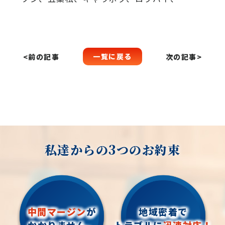
一覧に戻る
<前の記事
次の記事>
私達からの3つのお約束
中間マージン
が
地域密着で
かかりません。
トラブルに
迅速対応！