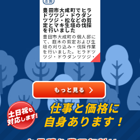
造園
豊田市大成町でヒラ
ドツツジ・ドウダン
ツツジ・松などの剪
定とマキ生垣の伐採
を行いました
豊田市大成町の個人邸に
て、庭木の剪定および生
垣の刈り込み・伐採作業
を行いました。ヒラドツ
ツジ・ドウダンツツジ・
マキの生垣、松、キンモ
クセイなど、地域の住宅
でよく植栽される樹種を
中心に、樹形を整えなが
ら
仕事と価格に
自身あります！