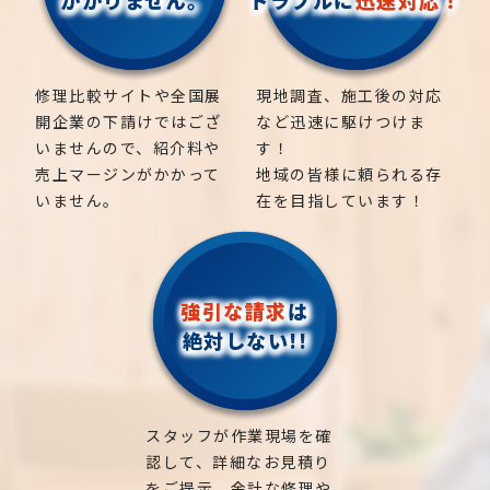
修理比較サイトや全国展
現地調査、施工後の対応
開企業の下請けではござ
など迅速に駆けつけま
いませんので、紹介料や
す！
売上マージンがかかって
地域の皆様に頼られる存
いません。
在を目指しています！
強引な請求
は
絶対しない!!
スタッフが作業現場を確
認して、詳細なお見積り
をご提示。余計な修理や