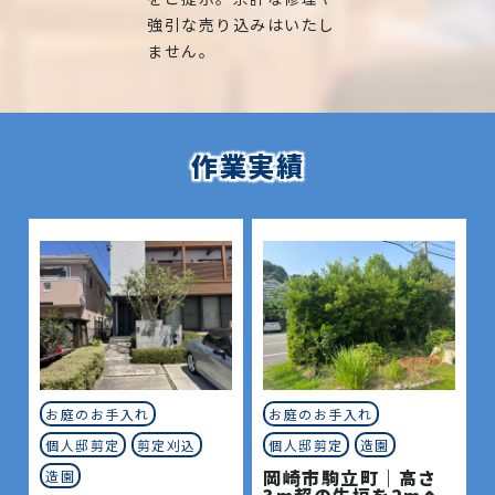
強引な売り込みはいたし
ません。
作業実績
お庭のお手入れ
お庭のお手入れ
個人邸剪定
剪定刈込
個人邸剪定
造園
岡崎市駒立町｜高さ
造園
3m超の生垣を2mへ