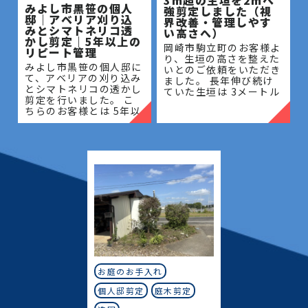
みよし市黒笹の個人
強剪定しました（視
邸｜アベリア刈り込
界改善・管理しやす
みとシマトネリコ透
い高さへ）
かし剪定｜5年以上の
岡崎市駒立町のお客様よ
リピート管理
り、生垣の高さを整えた
みよし市黒笹の個人邸に
いとのご依頼をいただき
て、アベリアの刈り込み
ました。 長年伸び続け
とシマトネリコの透かし
ていた生垣は 3メートル
剪定を行いました。 こ
を超える高さとなってお
ちらのお客様とは 5年以
り、管理が難しく、日当
上のお付き合いがあり、
たりや風通しにも影響が
毎年の庭木管理を通し
出ている状態でした。今
て、お庭全体の美観維持
回は
と樹木の健やかな成長を
サポー
お庭のお手入れ
個人邸剪定
庭木剪定