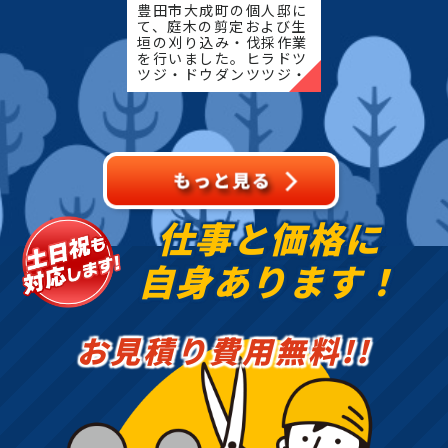
豊田市大成町の個人邸に
て、庭木の剪定および生
垣の刈り込み・伐採作業
を行いました。ヒラドツ
ツジ・ドウダンツツジ・
マキの生垣、松、キンモ
クセイなど、地域の住宅
でよく植栽される樹種を
中心に、樹形を整えなが
ら
仕事と価格に
自身あります！
お見積り費用無料!!