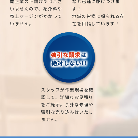
開企業の下請けではござ
など迅速に駆けつけま
いませんので、紹介料や
す！
売上マージンがかかって
地域の皆様に頼られる存
いません。
在を目指しています！
強引な請求
は
絶対しない!!
スタッフが作業現場を確
認して、詳細なお見積り
をご提示。余計な修理や
強引な売り込みはいたし
ません。