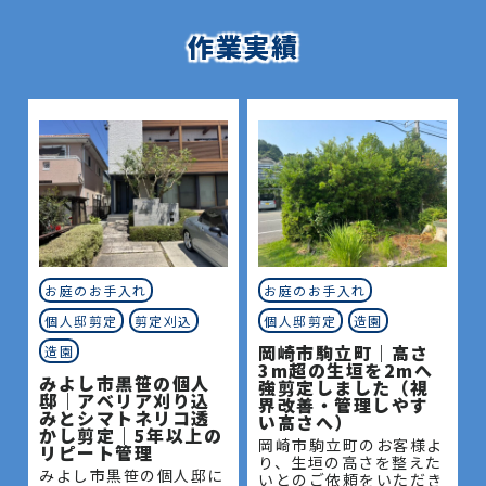
作業実績
お庭のお手入れ
お庭のお手入れ
個人邸剪定
剪定刈込
個人邸剪定
造園
岡崎市駒立町｜高さ
造園
3m超の生垣を2mへ
みよし市黒笹の個人
強剪定しました（視
邸｜アベリア刈り込
界改善・管理しやす
みとシマトネリコ透
い高さへ）
かし剪定｜5年以上の
岡崎市駒立町のお客様よ
リピート管理
り、生垣の高さを整えた
みよし市黒笹の個人邸に
いとのご依頼をいただき