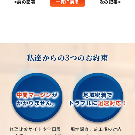
一覧に戻る
<前の記事
次の記事>
私達からの3つのお約束
中間マージン
が
地域密着で
かかりません。
トラブルに
迅速対応！
修理比較サイトや全国展
現地調査、施工後の対応