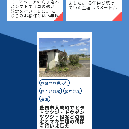
て、アベリアの刈り込み
ました。 長年伸び続け
とシマトネリコの透かし
ていた生垣は 3メートル
剪定を行いました。 こ
を超える高さとなってお
ちらのお客様とは 5年以
り、管理が難しく、日当
上のお付き合いがあり、
たりや風通しにも影響が
毎年の庭木管理を通し
出ている状態でした。今
て、お庭全体の美観維持
回は
と樹木の健やかな成長を
サポー
お庭のお手入れ
個人邸剪定
庭木剪定
造園
豊田市大成町でヒラ
ドツツジ・ドウダン
ツツジ・松などの剪
定とマキ生垣の伐採
を行いました