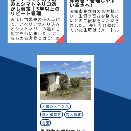
界改善・管理しやす
みとシマトネリコ透
い高さへ）
かし剪定｜5年以上の
岡崎市駒立町のお客様よ
リピート管理
り、生垣の高さを整えた
みよし市黒笹の個人邸に
いとのご依頼をいただき
て、アベリアの刈り込み
ました。 長年伸び続け
とシマトネリコの透かし
ていた生垣は 3メートル
剪定を行いました。 こ
を超える高さとなってお
ちらのお客様とは 5年以
り、管理が難しく、日当
上のお付き合いがあり、
たりや風通しにも影響が
毎年の庭木管理を通し
出ている状態でした。今
て、お庭全体の美観維持
回は
と樹木の健やかな成長を
サポー
お庭のお手入れ
個人邸剪定
庭木剪定
造園