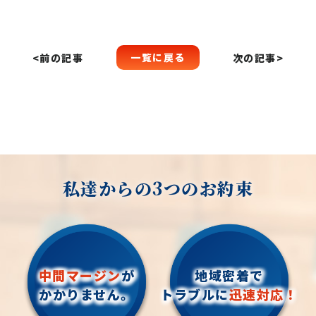
一覧に戻る
<前の記事
次の記事>
私達からの3つのお約束
中間マージン
が
地域密着で
かかりません。
トラブルに
迅速対応！