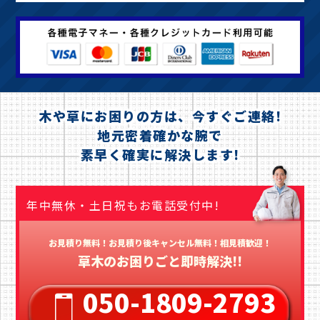
木や草にお困りの方は、今すぐご連絡!
地元密着確かな腕で
素早く確実に解決します!
年中無休・土日祝もお電話受付中!
お見積り無料！お見積り後キャンセル無料！相見積歓迎！
草木のお困りごと即時解決!!
050-1809-2793