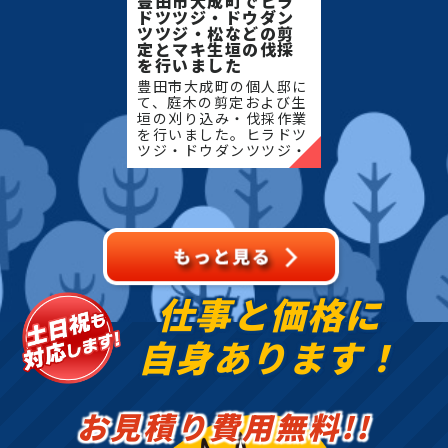
豊田市大成町でヒラ
ドツツジ・ドウダン
ツツジ・松などの剪
定とマキ生垣の伐採
を行いました
豊田市大成町の個人邸に
て、庭木の剪定および生
垣の刈り込み・伐採作業
を行いました。ヒラドツ
ツジ・ドウダンツツジ・
マキの生垣、松、キンモ
クセイなど、地域の住宅
でよく植栽される樹種を
中心に、樹形を整えなが
ら
仕事と価格に
自身あります！
お見積り費用無料!!