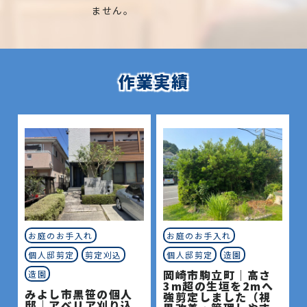
ません。
作業実績
お庭のお手入れ
お庭のお手入れ
個人邸剪定
剪定刈込
個人邸剪定
造園
岡崎市駒立町｜高さ
造園
3m超の生垣を2mへ
みよし市黒笹の個人
強剪定しました（視
邸｜アベリア刈り込