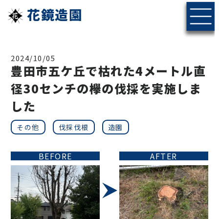
花鏡造園
2024/10/05
豊田市五ケ丘で枯れた4メートル直
径30センチの欅の伐採を実施しま
した
その他
伐採伐根
造園
BEFORE
AFTER