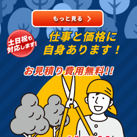
でよく植栽される樹種を
中心に、樹形を整えなが
ら
仕事と価格に
自身あります！
お見積り費用無料!!