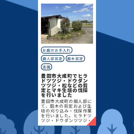
サポー
お庭のお手入れ
個人邸剪定
庭木剪定
造園
豊田市大成町でヒラ
ドツツジ・ドウダン
ツツジ・松などの剪
定とマキ生垣の伐採
を行いました
豊田市大成町の個人邸に
て、庭木の剪定および生
垣の刈り込み・伐採作業
を行いました。ヒラドツ
ツジ・ドウダンツツジ・
マキの生垣、松、キンモ
クセイなど、地域の住宅