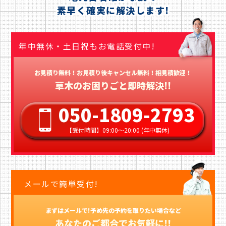
素早く確実に解決します!
年中無休・土日祝もお電話受付中!
お見積り無料！お見積り後キャンセル無料！相見積歓迎！
草木のお困りごと即時解決!!
050-1809-2793
【受付時間】09:00〜20:00 (年中無休)
メールで簡単受付!
まずはメールで!予め先の予約を取りたい場合など
あなたのご都合でお気軽に!!