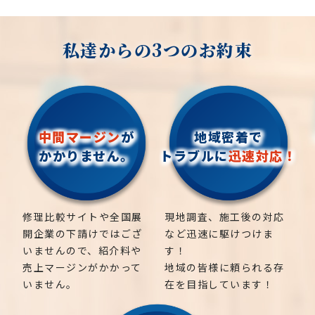
私達からの3つのお約束
中間マージン
が
地域密着で
かかりません。
トラブルに
迅速対応！
修理比較サイトや全国展
現地調査、施工後の対応
開企業の下請けではござ
など迅速に駆けつけま
いませんので、紹介料や
す！
売上マージンがかかって
地域の皆様に頼られる存
いません。
在を目指しています！