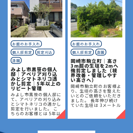
お庭のお手入れ
お庭のお手入れ
個人邸剪定
剪定刈込
個人邸剪定
造園
岡崎市駒立町｜高さ
造園
3m超の生垣を2mへ
みよし市黒笹の個人
強剪定しました（視
邸｜アベリア刈り込
界改善・管理しやす
みとシマトネリコ透
い高さへ）
かし剪定｜5年以上の
岡崎市駒立町のお客様よ
リピート管理
り、生垣の高さを整えた
みよし市黒笹の個人邸に
いとのご依頼をいただき
て、アベリアの刈り込み
ました。 長年伸び続け
とシマトネリコの透かし
ていた生垣は 3メートル
剪定を行いました。 こ
を超える高さとなってお
ちらのお客様とは 5年以
り、管理が難しく、日当
上のお付き合いがあり、
たりや風通しにも影響が
毎年の庭木管理を通し
出ている状態でした。今
て、お庭全体の美観維持
回は
と樹木の健やかな成長を