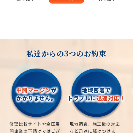
私達からの3つのお約束
中間マージン
が
地域密着で
かかりません。
トラブルに
迅速対応！
修理比較サイトや全国展
現地調査、施工後の対応
開企業の下請けではござ
など迅速に駆けつけま