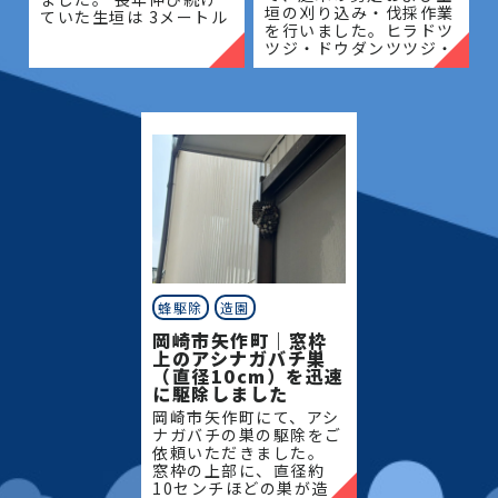
垣の刈り込み・伐採作業
ていた生垣は 3メートル
を行いました。ヒラドツ
を超える高さとなってお
ツジ・ドウダンツツジ・
り、管理が難しく、日当
マキの生垣、松、キンモ
たりや風通しにも影響が
クセイなど、地域の住宅
出ている状態でした。今
でよく植栽される樹種を
回は
中心に、樹形を整えなが
ら
蜂駆除
造園
岡崎市矢作町｜窓枠
上のアシナガバチ巣
（直径10cm）を迅速
に駆除しました
岡崎市矢作町にて、アシ
ナガバチの巣の駆除をご
依頼いただきました。
窓枠の上部に、直径約
10センチほどの巣が造