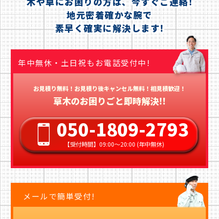
木や草にお困りの方は、今すぐご連絡!
地元密着確かな腕で
素早く確実に解決します!
年中無休・土日祝もお電話受付中!
お見積り無料！お見積り後キャンセル無料！相見積歓迎！
草木のお困りごと即時解決!!
050-1809-2793
【受付時間】09:00〜20:00 (年中無休)
メールで簡単受付!