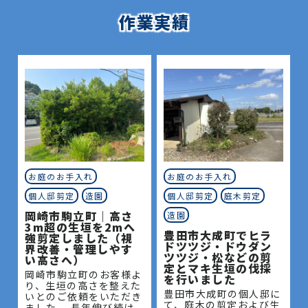
作業実績
お庭のお手入れ
お庭のお手入れ
個人邸剪定
造園
個人邸剪定
庭木剪定
岡崎市駒立町｜高さ
造園
3m超の生垣を2mへ
豊田市大成町でヒラ
強剪定しました（視
ドツツジ・ドウダン
界改善・管理しやす
ツツジ・松などの剪
い高さへ）
定とマキ生垣の伐採
岡崎市駒立町のお客様よ
を行いました
り、生垣の高さを整えた
豊田市大成町の個人邸に
いとのご依頼をいただき
て、庭木の剪定および生
ました。 長年伸び続け