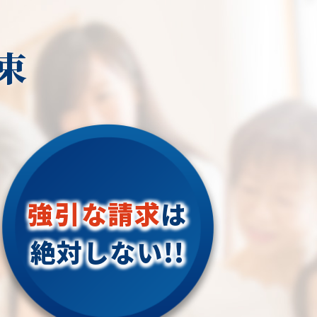
束
強引な請求
は
絶対しない!!