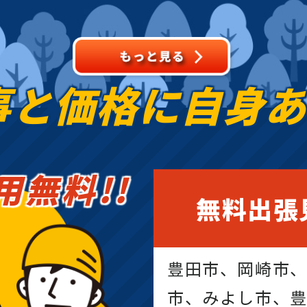
事と価格に
自身
用無料!!
無料出張
豊田市、岡崎市
市、みよし市、