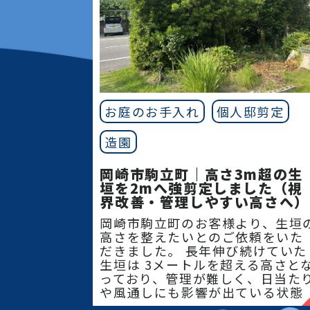
お庭のお手入れ
個人邸剪定
造園
岡崎市駒立町｜高さ3m超の生
垣を2mへ強剪定しました（視
界改善・管理しやすい高さへ）
岡崎市駒立町のお客様より、生垣
高さを整えたいとのご依頼をいた
だきました。 長年伸び続けていた
生垣は 3メートルを超える高さと
っており、管理が難しく、日当た
や風通しにも影響が出ている状態
でした。今回は