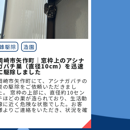
蜂駆除
造園
岡崎市矢作町｜窓枠上のアシナ
ガバチ巣（直径10cm）を迅速
に駆除しました
岡崎市矢作町にて、アシナガバチの
巣の駆除をご依頼いただきまし
た。 窓枠の上部に、直径約10セン
チほどの巣が造られており、生活動
線に近く危険な状態でした。お客
様よりご連絡をいただき、状況を確
認後、即日対応に