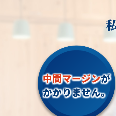
中間マージン
が
かかりません。