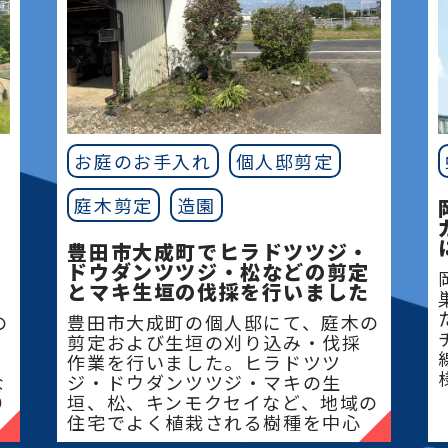
お庭のお手入れ
個人邸剪定
庭木剪定
造園
豊田市大成町でヒラドツツジ・
ドウダンツツジ・松などの剪定
とマキ生垣の伐採を行いました
の
豊田市大成町の個人邸にて、庭木の
剪定および生垣の刈り込み・伐採
作業を行いました。ヒラドツツ
な
ジ・ドウダンツツジ・マキの生
り
垣、松、キンモクセイなど、地域の
住宅でよく植栽される樹種を中心
に、樹形を整えながら