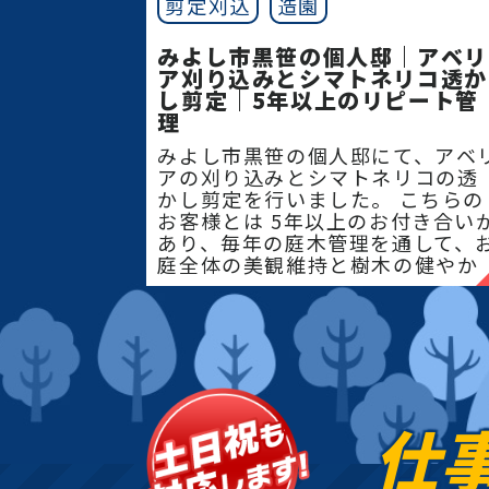
剪定刈込
造園
みよし市黒笹の個人邸｜アベリ
ア刈り込みとシマトネリコ透か
し剪定｜5年以上のリピート管
理
みよし市黒笹の個人邸にて、アベ
アの刈り込みとシマトネリコの透
かし剪定を行いました。 こちらの
お客様とは 5年以上のお付き合い
あり、毎年の庭木管理を通して、
庭全体の美観維持と樹木の健やか
な成長をサポー
仕