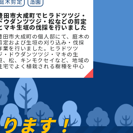
庭木剪定
造園
豊田市大成町でヒラドツツジ・
ドウダンツツジ・松などの剪定
とマキ生垣の伐採を行いました
豊田市大成町の個人邸にて、庭木の
剪定および生垣の刈り込み・伐採
作業を行いました。ヒラドツツ
ジ・ドウダンツツジ・マキの生
垣、松、キンモクセイなど、地域の
住宅でよく植栽される樹種を中心
に、樹形を整えながら
あります！