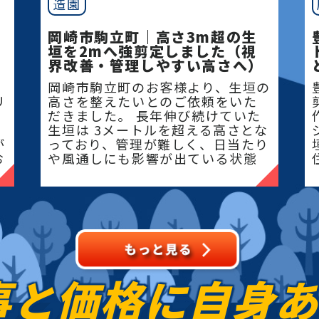
造園
岡崎市駒立町｜高さ3m超の生
垣を2mへ強剪定しました（視
界改善・管理しやすい高さへ）
岡崎市駒立町のお客様より、生垣の
リ
高さを整えたいとのご依頼をいた
だきました。 長年伸び続けていた
生垣は 3メートルを超える高さとな
が
っており、管理が難しく、日当たり
お
や風通しにも影響が出ている状態
でした。今回は
事と価格に
自身